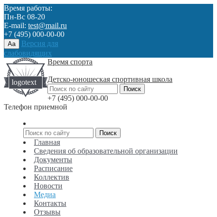
Время работы:
Пн-Вс 08-20
E-mail:
test@mail.ru
+7 (495) 000-00-00
Версия для
Aa
слабовидящих
Время спорта
Детско-юношеская спортивная школа
+7 (495) 000-00-00
Телефон приемной
Главная
Сведения об образовательной организации
Документы
Расписание
Коллектив
Новости
Медиа
Контакты
Отзывы