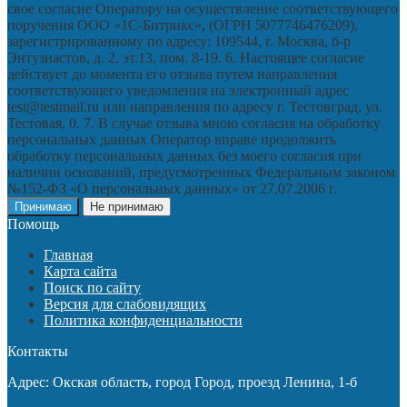
свое согласие Оператору на осуществление соответствующего
поручения ООО «1С-Битрикс», (ОГРН 5077746476209),
зарегистрированному по адресу: 109544, г. Москва, б-р
Энтузиастов, д. 2, эт.13, пом. 8-19. 6. Настоящее согласие
действует до момента его отзыва путем направления
соответствующего уведомления на электронный адрес
test@testmail.ru или направления по адресу г. Тестовград, ул.
Тестовая, 0. 7. В случае отзыва мною согласия на обработку
персональных данных Оператор вправе продолжить
обработку персональных данных без моего согласия при
наличии оснований, предусмотренных Федеральным законом
№152-ФЗ «О персональных данных» от 27.07.2006 г.
Принимаю
Не принимаю
Помощь
Главная
Карта сайта
Поиск по сайту
Версия для слабовидящих
Политика конфиденциальности
Контакты
Адрес: Окская область, город Город, проезд Ленина, 1-б