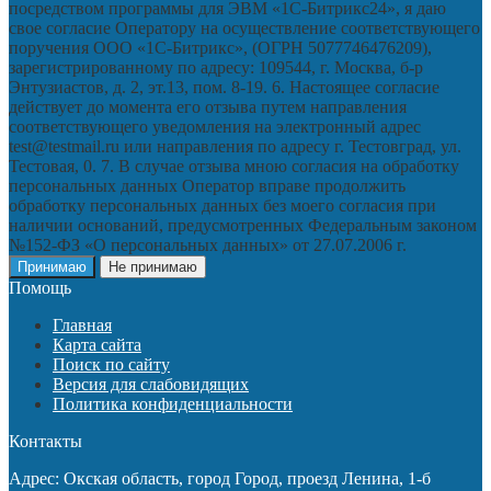
посредством программы для ЭВМ «1С-Битрикс24», я даю
свое согласие Оператору на осуществление соответствующего
поручения ООО «1С-Битрикс», (ОГРН 5077746476209),
зарегистрированному по адресу: 109544, г. Москва, б-р
Энтузиастов, д. 2, эт.13, пом. 8-19. 6. Настоящее согласие
действует до момента его отзыва путем направления
соответствующего уведомления на электронный адрес
test@testmail.ru или направления по адресу г. Тестовград, ул.
Тестовая, 0. 7. В случае отзыва мною согласия на обработку
персональных данных Оператор вправе продолжить
обработку персональных данных без моего согласия при
наличии оснований, предусмотренных Федеральным законом
№152-ФЗ «О персональных данных» от 27.07.2006 г.
Принимаю
Не принимаю
Помощь
Главная
Карта сайта
Поиск по сайту
Версия для слабовидящих
Политика конфиденциальности
Контакты
Адрес: Окская область, город Город, проезд Ленина, 1-б