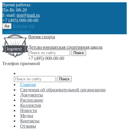
Время работы:
Пн-Вс 08-20
E-mail:
test@mail.ru
+7 (495) 000-00-00
Версия для
Aa
слабовидящих
Время спорта
Детско-юношеская спортивная школа
+7 (495) 000-00-00
Телефон приемной
Главная
Сведения об образовательной организации
Документы
Расписание
Коллектив
Новости
Медиа
Контакты
Отзывы