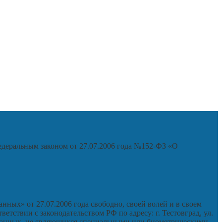
едеральным законом от 27.07.2006 года №152-ФЗ «О
ных» от 27.07.2006 года свободно, своей волей и в своем
тствии с законодательством РФ по адресу: г. Тестовград, ул.
ых данных, не являющихся специальными или биометрическими,