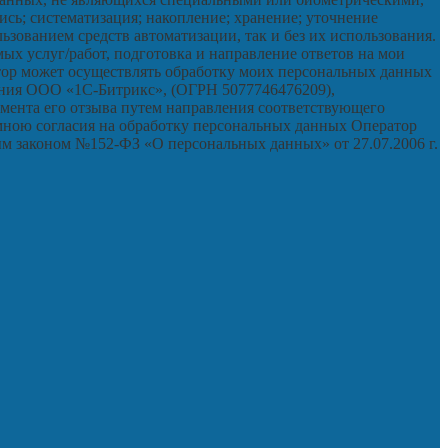
ись; систематизация; накопление; хранение; уточнение
ьзованием средств автоматизации, так и без их использования.
мых услуг/работ, подготовка и направление ответов на мои
ратор может осуществлять обработку моих персональных данных
ения ООО «1С-Битрикс», (ОГРН 5077746476209),
о момента его отзыва путем направления соответствующего
ыва мною согласия на обработку персональных данных Оператор
м законом №152-ФЗ «О персональных данных» от 27.07.2006 г.