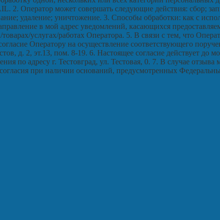
IL. 2. Оператор может совершать следующие действия: сбор; зап
ание; удаление; уничтожение. 3. Способы обработки: как с испол
 направление в мой адрес уведомлений, касающихся предоставляе
товарах/услугах/работах Оператора. 5. В связи с тем, что Опе
согласие Оператору на осуществление соответствующего поруч
стов, д. 2, эт.13, пом. 8-19. 6. Настоящее согласие действует д
ения по адресу г. Тестовград, ул. Тестовая, 0. 7. В случае отз
 согласия при наличии оснований, предусмотренных Федеральны