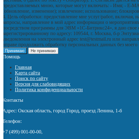
предоставляемых мною, которые могут включать: - Имя; - E-MA
(обновление, изменение); извлечение; использование; блокиров
4. Цель обработки: предоставление мне услуг/работ, включая,
запросы, направление в мой адрес информации о мероприятиях/
посредством программы для ЭВМ «1С-Битрикс24», я даю свое 
зарегистрированному по адресу: 109544, г. Москва, б-р Энтузиа
уведомления на электронный адрес test@testmail.ru или направл
вправе продолжить обработку персональных данных без моего
Принимаю
Не принимаю
Помощь
Главная
Карта сайта
Поиск по сайту
Версия для слабовидящих
Политика конфиденциальности
Контакты
Адрес: Окская область, город Город, проезд Ленина, 1-б
Телефон:
+7 (499) 001-00-00,