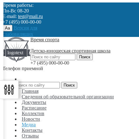
Время работы:
Пн-Вс 08-20
E-mail:
test@mail.ru
+7 (495) 000-00-00
Версия для
Aa
слабовидящих
Время спорта
Детско-юношеская спортивная школа
+7 (495) 000-00-00
Телефон приемной
Главная
Сведения об образовательной организации
Документы
Расписание
Коллектив
Новости
Медиа
Контакты
Отзывы