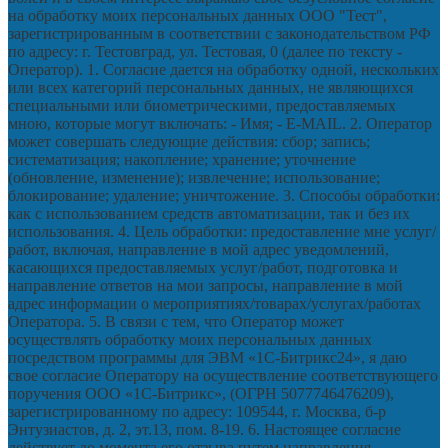
на обработку моих персональных данных ООО "Тест",
зарегистрированным в соответствии с законодательством РФ
по адресу: г. Тестовград, ул. Тестовая, 0 (далее по тексту -
Оператор). 1. Согласие дается на обработку одной, нескольких
или всех категорий персональных данных, не являющихся
специальными или биометрическими, предоставляемых
мною, которые могут включать: - Имя; - E-MAIL. 2. Оператор
может совершать следующие действия: сбор; запись;
систематизация; накопление; хранение; уточнение
(обновление, изменение); извлечение; использование;
блокирование; удаление; уничтожение. 3. Способы обработки:
как с использованием средств автоматизации, так и без их
использования. 4. Цель обработки: предоставление мне услуг/
работ, включая, направление в мой адрес уведомлений,
касающихся предоставляемых услуг/работ, подготовка и
направление ответов на мои запросы, направление в мой
адрес информации о мероприятиях/товарах/услугах/работах
Оператора. 5. В связи с тем, что Оператор может
осуществлять обработку моих персональных данных
посредством программы для ЭВМ «1С-Битрикс24», я даю
свое согласие Оператору на осуществление соответствующего
поручения ООО «1С-Битрикс», (ОГРН 5077746476209),
зарегистрированному по адресу: 109544, г. Москва, б-р
Энтузиастов, д. 2, эт.13, пом. 8-19. 6. Настоящее согласие
действует до момента его отзыва путем направления