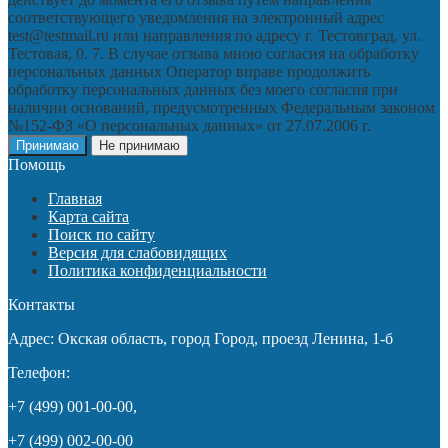
соответствующего уведомления на электронный адрес
test@testmail.ru или направления по адресу г. Тестовград, ул.
Тестовая, 0. 7. В случае отзыва мною согласия на обработку
персональных данных Оператор вправе продолжить
обработку персональных данных без моего согласия при
наличии оснований, предусмотренных Федеральным законом
№152-ФЗ «О персональных данных» от 27.07.2006 г.
Принимаю
Не принимаю
Помощь
Главная
Карта сайта
Поиск по сайту
Версия для слабовидящих
Политика конфиденциальности
Контакты
Адрес: Окская область, город Город, проезд Ленина, 1-б
Телефон:
+7 (499) 001-00-00,
+7 (499) 002-00-00