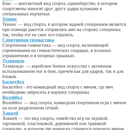
Бокс — контактный вид спорта, единоборство, в котором
спортсмены наносят друг другу удары кулаками в
специальных перчатках
Теннис
Теннис — вид спорта, в котором задачей соперников является
при помощи ракеток отправлять мяч на сторону соперника
так, чтобы тот не смог его отразить.
Спортивная гимнастика
Спортивная гимнастика — вид спорта, включающий
соревнования на гимнастических снарядах, в вольных
упражнениях и в опорных прыжках.
Тхэквондо
Тхэквондо — корейское боевое искусство с активным
использованием ног в бою, причем как для ударов, так и для
блоков.
Баскетбол
Баскетбол - это командный вид спорта с мячом, где мяч
необходимо забросить в корзину соперника
Волейбол
Волейбол — вид спорта, командная спортивная игра с мячом
на поле разделенном сеткой.
Хоккей
Хоккей — это вид спорта, семейство игр на ледовой,
тартановой, пластиковой, деревянной или травяной
площадке, в котором две команды стараются поразить мячом