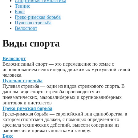
Спортивная гимнастика
Теннис
Бокс
Греко-римская борьба
Пулевая стрельба
Велоспорт
Виды спорта
Велоспорт
Велосипедный спорт — это перемещение по земле с
использованием велосипедов, движимых мускульной силой
человека.
Пулевая стрельба
Пулевая стрельба — один из видов стрелкового спорта. В
данном виде спорта стрельба производится из
пневматических, малокалиберных и крупнокалиберных
винтовок и пистолетов
Греко-римская борьба
Греко-римская борьба — европейский вид единоборства, в
котором спортсмен должен, с помощью определённого
арсенала технических действий, вывести соперника из
равновесия и прижать лопатками к ковру.
Бокс