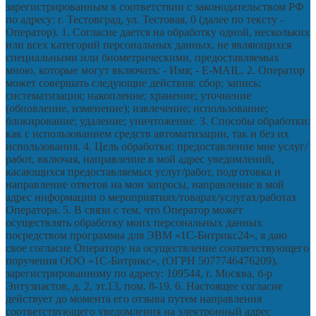
зарегистрированным в соответствии с законодательством РФ
по адресу: г. Тестовград, ул. Тестовая, 0 (далее по тексту -
Оператор). 1. Согласие дается на обработку одной, нескольких
или всех категорий персональных данных, не являющихся
специальными или биометрическими, предоставляемых
мною, которые могут включать: - Имя; - E-MAIL. 2. Оператор
может совершать следующие действия: сбор; запись;
систематизация; накопление; хранение; уточнение
(обновление, изменение); извлечение; использование;
блокирование; удаление; уничтожение. 3. Способы обработки:
как с использованием средств автоматизации, так и без их
использования. 4. Цель обработки: предоставление мне услуг/
работ, включая, направление в мой адрес уведомлений,
касающихся предоставляемых услуг/работ, подготовка и
направление ответов на мои запросы, направление в мой
адрес информации о мероприятиях/товарах/услугах/работах
Оператора. 5. В связи с тем, что Оператор может
осуществлять обработку моих персональных данных
посредством программы для ЭВМ «1С-Битрикс24», я даю
свое согласие Оператору на осуществление соответствующего
поручения ООО «1С-Битрикс», (ОГРН 5077746476209),
зарегистрированному по адресу: 109544, г. Москва, б-р
Энтузиастов, д. 2, эт.13, пом. 8-19. 6. Настоящее согласие
действует до момента его отзыва путем направления
соответствующего уведомления на электронный адрес