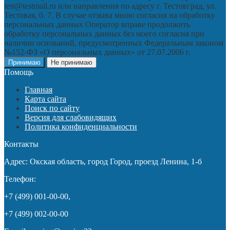
test@testmail.ru или направления по адресу г. Тестовград, ул.
Тестовая, 0. 7. В случае отзыва мною согласия на обработку
персональных данных Оператор вправе продолжить
обработку персональных данных без моего согласия при
наличии оснований, предусмотренных Федеральным законом
№152-ФЗ «О персональных данных» от 27.07.2006 г.
Принимаю
Не принимаю
Помощь
Главная
Карта сайта
Поиск по сайту
Версия для слабовидящих
Политика конфиденциальности
Контакты
Адрес: Окская область, город Город, проезд Ленина, 1-б
Телефон:
+7 (499) 001-00-00,
+7 (499) 002-00-00