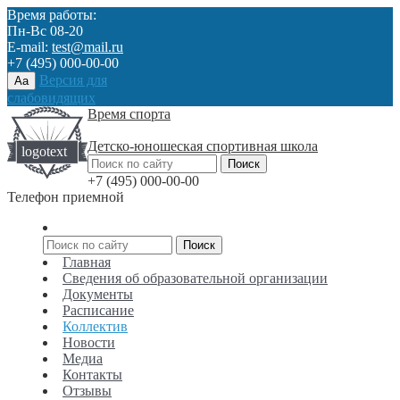
Время работы:
Пн-Вс 08-20
E-mail:
test@mail.ru
+7 (495) 000-00-00
Версия для
Aa
слабовидящих
Время спорта
Детско-юношеская спортивная школа
+7 (495) 000-00-00
Телефон приемной
Главная
Сведения об образовательной организации
Документы
Расписание
Коллектив
Новости
Медиа
Контакты
Отзывы