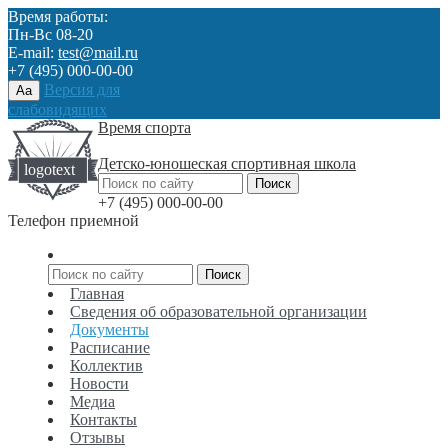
Время работы:
Пн-Вс 08-20
E-mail:
test@mail.ru
+7 (495) 000-00-00
Версия для
Aa
слабовидящих
Время спорта
Детско-юношеская спортивная школа
+7 (495) 000-00-00
Телефон приемной
Главная
Сведения об образовательной организации
Документы
Расписание
Коллектив
Новости
Медиа
Контакты
Отзывы