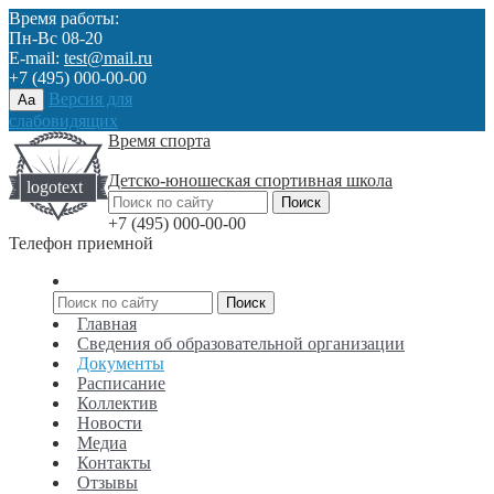
Время работы:
Пн-Вс 08-20
E-mail:
test@mail.ru
+7 (495) 000-00-00
Версия для
Aa
слабовидящих
Время спорта
Детско-юношеская спортивная школа
+7 (495) 000-00-00
Телефон приемной
Главная
Сведения об образовательной организации
Документы
Расписание
Коллектив
Новости
Медиа
Контакты
Отзывы